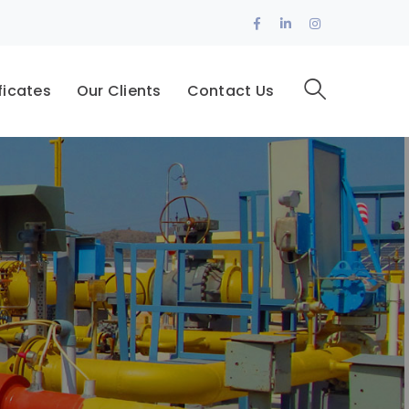
Facebook
LinkedIn
Instagram
Profile
Profile
Profile
ficates
Our Clients
Contact Us