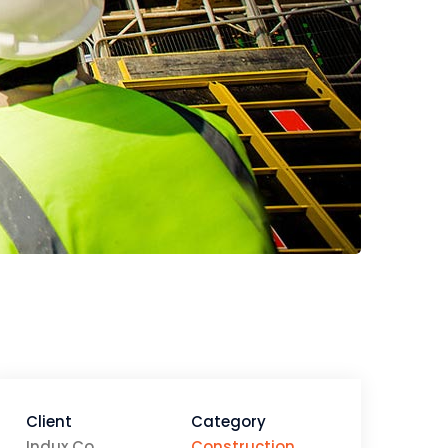
Client
Category
Indux Co
Construction