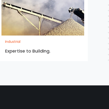
Industrial
Indu
Expertise to Building.
Pr