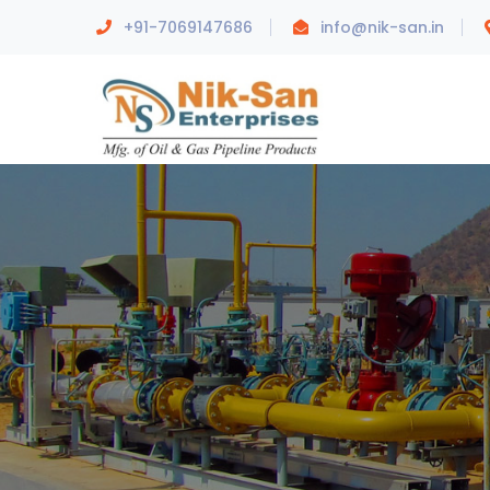
+91-7069147686
info@nik-san.in